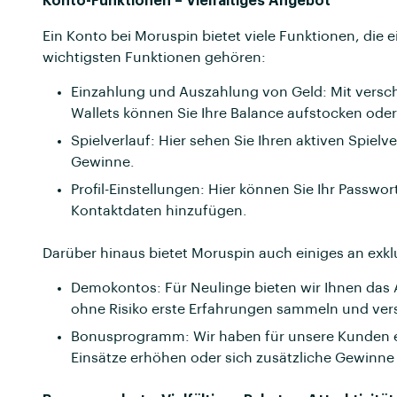
Konto-Funktionen – Vielfältiges Angebot
Ein Konto bei Moruspin bietet viele Funktionen, die 
wichtigsten Funktionen gehören:
Einzahlung und Auszahlung von Geld: Mit versc
Wallets können Sie Ihre Balance aufstocken oder
Spielverlauf: Hier sehen Sie Ihren aktiven Spielv
Gewinne.
Profil-Einstellungen: Hier können Sie Ihr Passwor
Kontaktdaten hinzufügen.
Darüber hinaus bietet Moruspin auch einiges an exkl
Demokontos: Für Neulinge bieten wir Ihnen das
ohne Risiko erste Erfahrungen sammeln und ver
Bonusprogramm: Wir haben für unsere Kunden ein
Einsätze erhöhen oder sich zusätzliche Gewinne 