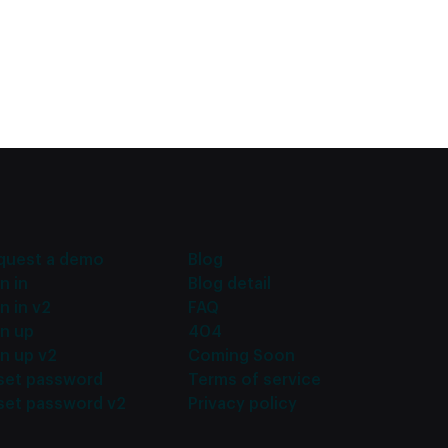
quest a demo
Blog
n in
Blog detail
n in v2
FAQ
gn up
404
n up v2
Coming Soon
set password
Terms of service
set password v2
Privacy policy