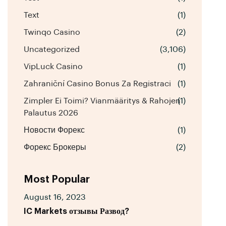
Text
(1)
Twinqo Casino
(2)
Uncategorized
(3,106)
VipLuck Casino
(1)
Zahraniční Casino Bonus Za Registraci
(1)
Zimpler Ei Toimi? Vianmääritys & Rahojen
(1)
Palautus 2026
Новости Форекс
(1)
Форекс Брокеры
(2)
Most Popular
August 16, 2023
IC Markets отзывы Развод?