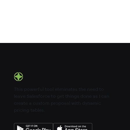
This powerful tool eliminates the need to
leave Salesforce to get things done as I can
create a custom proposal with dynamic
pricing tables.