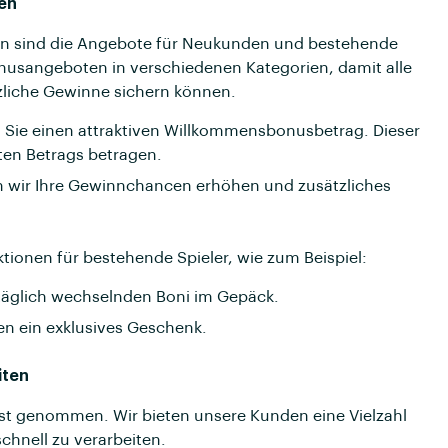
ten
pin sind die Angebote für Neukunden und bestehende
onusangeboten in verschiedenen Kategorien, damit alle
tzliche Gewinne sichern können.
Sie einen attraktiven Willkommensbonusbetrag. Dieser
ten Betrags betragen.
en wir Ihre Gewinnchancen erhöhen und zusätzliches
ionen für bestehende Spieler, wie zum Beispiel:
 täglich wechselnden Boni im Gepäck.
n ein exklusives Geschenk.
iten
t genommen. Wir bieten unsere Kunden eine Vielzahl
hnell zu verarbeiten.