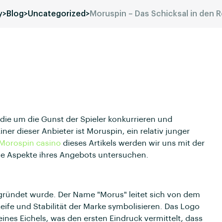
y
>
Blog
>
Uncategorized
>
Moruspin – Das Schicksal in den Re
t
, die um die Gunst der Spieler konkurrieren und
r dieser Anbieter ist Moruspin, ein relativ junger
Morospin casino
dieses Artikels werden wir uns mit der
e Aspekte ihres Angebots untersuchen.
egründet wurde. Der Name "Morus" leitet sich von dem
Reife und Stabilität der Marke symbolisieren. Das Logo
eines Eichels, was den ersten Eindruck vermittelt, dass