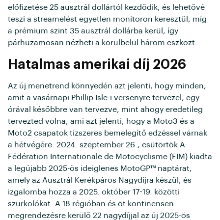
előfizetése 25 ausztrál dollártól kezdődik, és lehetővé
teszi a streamelést egyetlen monitoron keresztül, míg
a prémium szint 35 ausztrál dollárba kerül, így
párhuzamosan nézheti a körülbelül három eszközt.
Hatalmas amerikai díj 2026
Az új menetrend könnyedén azt jelenti, hogy minden,
amit a vasárnapi Phillip Isle-i versenyre tervezel, egy
órával későbbre van tervezve, mint ahogy eredetileg
tervezted volna, ami azt jelenti, hogy a Moto3 és a
Moto2 csapatok tízszeres bemelegítő edzéssel várnak
a hétvégére. 2024. szeptember 26., csütörtök A
Fédération Internationale de Motocyclisme (FIM) kiadta
a legújabb 2025-ös ideiglenes MotoGP™ naptárat,
amely az Ausztrál Kerékpáros Nagydíjra készül, és
izgalomba hozza a 2025. október 17-19. közötti
szurkolókat. A 18 régióban és öt kontinensen
megrendezésre kerülő 22 nagydíjjal az új 2025-ös