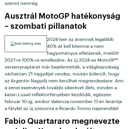
szerint nemrég.
Ausztrál MotoGP hatékonyság
– szombati pillanatok
2024-ben az áramnak legalább
40%-át kell kitennie a nem
hagyományos ellátásnak, mielőtt
2027-re 100%-ra emelkedne. Az új 2024-es MotoGP™
versenynaptárat már bejelentették, a világbajnokság
várhatóan 21 nagydíjat rendez, miután kiderült, hogy
az Argentín Nagydíj nem kerülhet megrendezésre. Ami
a zenei események további sikerévét illeti, minden a
katari Lusail reflektorfényében kezdődik, egészen
február 10-ig, amikor Valencia november 17-én lerántja
a fátylat az új szezonra a Ricardo Tormo napirenddel.
Fabio Quartararo megnevezte