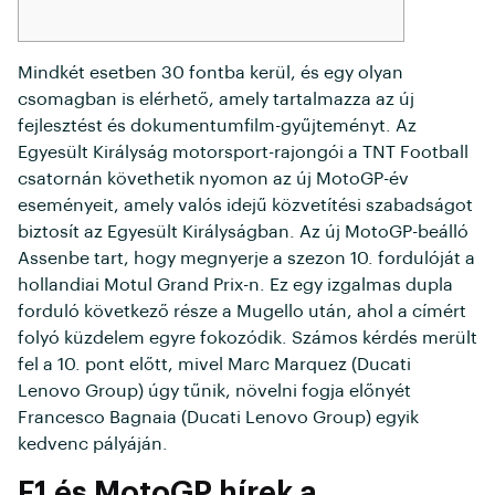
Mindkét esetben 30 fontba kerül, és egy olyan
csomagban is elérhető, amely tartalmazza az új
fejlesztést és dokumentumfilm-gyűjteményt. Az
Egyesült Királyság motorsport-rajongói a TNT Football
csatornán követhetik nyomon az új MotoGP-év
eseményeit, amely valós idejű közvetítési szabadságot
biztosít az Egyesült Királyságban. Az új MotoGP-beálló
Assenbe tart, hogy megnyerje a szezon 10. fordulóját a
hollandiai Motul Grand Prix-n.
Ez egy izgalmas dupla
forduló következő része a Mugello után, ahol a címért
folyó küzdelem egyre fokozódik. Számos kérdés merült
fel a 10. pont előtt, mivel Marc Marquez (Ducati
Lenovo Group) úgy tűnik, növelni fogja előnyét
Francesco Bagnaia (Ducati Lenovo Group) egyik
kedvenc pályáján.
F1 és MotoGP hírek a