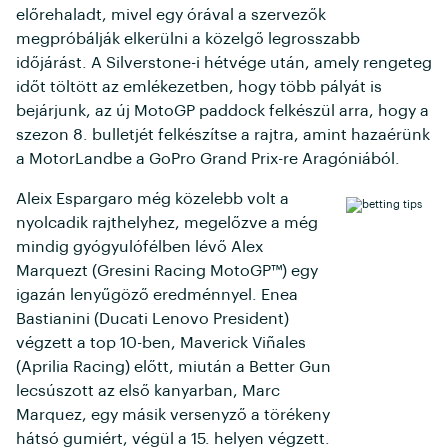
előrehaladt, mivel egy órával a szervezők
megpróbálják elkerülni a közelgő legrosszabb
időjárást. A Silverstone-i hétvége után, amely rengeteg
időt töltött az emlékezetben, hogy több pályát is
bejárjunk, az új MotoGP paddock felkészül arra, hogy a
szezon 8. bulletjét felkészítse a rajtra, amint hazaérünk
a MotorLandbe a GoPro Grand Prix-re Aragóniából.
Aleix Espargaro még közelebb volt a
nyolcadik rajthelyhez, megelőzve a még
mindig gyógyulófélben lévő Alex
Marquezt (Gresini Racing MotoGP™) egy
igazán lenyűgöző eredménnyel. Enea
Bastianini (Ducati Lenovo President)
végzett a top 10-ben, Maverick Viñales
(Aprilia Racing) előtt, miután a Better Gun
lecsúszott az első kanyarban, Marc
Marquez, egy másik versenyző a törékeny
hátsó gumiért, végül a 15. helyen végzett.