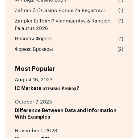
Zahraniční Casino Bonus Za Registraci
(1)
Zimpler Ei Toimi? Vianmääritys & Rahojen
(1)
Palautus 2026
Новости Форекс
(1)
Форекс Брокеры
(2)
Most Popular
August 16, 2023
IC Markets отзывы Развод?
October 7, 2023
Difference Between Data and Information
With Examples
November 1, 2023