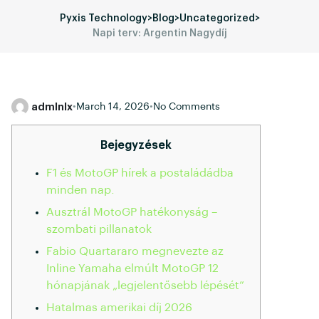
Pyxis Technology
>
Blog
>
Uncategorized
>
Napi terv: Argentin Nagydíj
admlnlx
•
March 14, 2026
•
No Comments
Bejegyzések
F1 és MotoGP hírek a postaládádba
minden nap.
Ausztrál MotoGP hatékonyság –
szombati pillanatok
Fabio Quartararo megnevezte az
Inline Yamaha elmúlt MotoGP 12
hónapjának „legjelentősebb lépését”
Hatalmas amerikai díj 2026