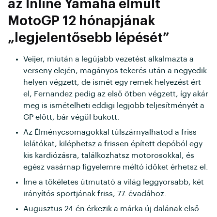
az Inline Yamaha elmúlt
MotoGP 12 hónapjának
„legjelentősebb lépését”
Veijer, miután a legújabb vezetést alkalmazta a
verseny elején, magányos tekerés után a negyedik
helyen végzett, de ismét egy remek helyezést ért
el, Fernandez pedig az első ötben végzett, így akár
meg is ismételheti eddigi legjobb teljesítményét a
GP előtt, bár végül bukott.
Az Élménycsomagokkal túlszárnyalhatod a friss
lelátókat, kiléphetsz a frissen épített depóból egy
kis kardiózásra, találkozhatsz motorosokkal, és
egész vasárnap figyelemre méltó időket érhetsz el.
Íme a tökéletes útmutató a világ leggyorsabb, két
irányítós sportjának friss, 77. évadához.
Augusztus 24-én érkezik a márka új dalának első