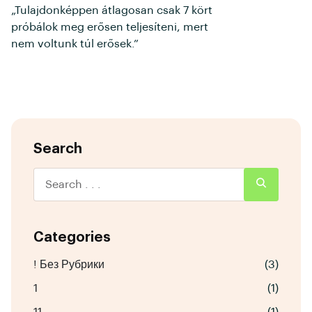
„Tulajdonképpen átlagosan csak 7 kört
próbálok meg erősen teljesíteni, mert
nem voltunk túl erősek.”
Search
Categories
! Без Рубрики
(3)
1
(1)
11
(1)