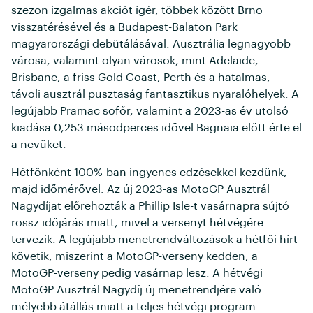
szezon izgalmas akciót ígér, többek között Brno
visszatérésével és a Budapest-Balaton Park
magyarországi debütálásával. Ausztrália legnagyobb
városa, valamint olyan városok, mint Adelaide,
Brisbane, a friss Gold Coast, Perth és a hatalmas,
távoli ausztrál pusztaság fantasztikus nyaralóhelyek. A
legújabb Pramac sofőr, valamint a 2023-as év utolsó
kiadása 0,253 másodperces idővel Bagnaia előtt érte el
a nevüket.
Hétfőnként 100%-ban ingyenes edzésekkel kezdünk,
majd időmérővel. Az új 2023-as MotoGP Ausztrál
Nagydíjat előrehozták a Phillip Isle-t vasárnapra sújtó
rossz időjárás miatt, mivel a versenyt hétvégére
tervezik. A legújabb menetrendváltozások a hétfői hírt
követik, miszerint a MotoGP-verseny kedden, a
MotoGP-verseny pedig vasárnap lesz. A hétvégi
MotoGP Ausztrál Nagydíj új menetrendjére való
mélyebb átállás miatt a teljes hétvégi program