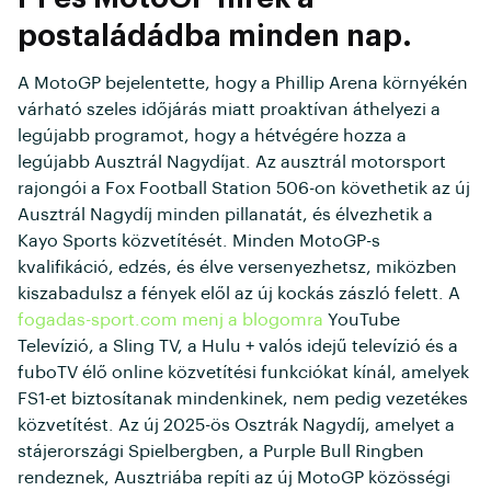
postaládádba minden nap.
A MotoGP bejelentette, hogy a Phillip Arena környékén
várható szeles időjárás miatt proaktívan áthelyezi a
legújabb programot, hogy a hétvégére hozza a
legújabb Ausztrál Nagydíjat. Az ausztrál motorsport
rajongói a Fox Football Station 506-on követhetik az új
Ausztrál Nagydíj minden pillanatát, és élvezhetik a
Kayo Sports közvetítését. Minden MotoGP-s
kvalifikáció, edzés, és élve versenyezhetsz, miközben
kiszabadulsz a fények elől az új kockás zászló felett. A
fogadas-sport.com menj a blogomra
YouTube
Televízió, a Sling TV, a Hulu + valós idejű televízió és a
fuboTV élő online közvetítési funkciókat kínál, amelyek
FS1-et biztosítanak mindenkinek, nem pedig vezetékes
közvetítést. Az új 2025-ös Osztrák Nagydíj, amelyet a
stájerországi Spielbergben, a Purple Bull Ringben
rendeznek, Ausztriába repíti az új MotoGP közösségi