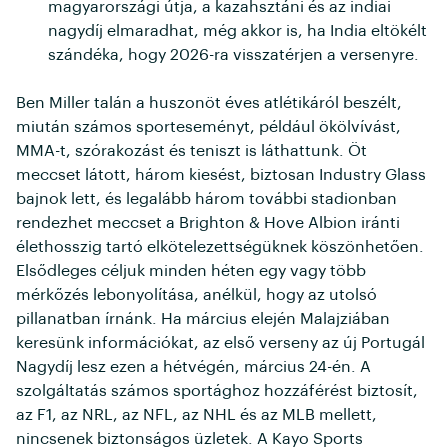
magyarországi útja, a kazahsztáni és az indiai
nagydíj elmaradhat, még akkor is, ha India eltökélt
szándéka, hogy 2026-ra visszatérjen a versenyre.
Ben Miller talán a huszonöt éves atlétikáról beszélt,
miután számos sporteseményt, például ökölvívást,
MMA-t, szórakozást és teniszt is láthattunk. Öt
meccset látott, három kiesést, biztosan Industry Glass
bajnok lett, és legalább három további stadionban
rendezhet meccset a Brighton & Hove Albion iránti
élethosszig tartó elkötelezettségüknek köszönhetően.
Elsődleges céljuk minden héten egy vagy több
mérkőzés lebonyolítása, anélkül, hogy az utolsó
pillanatban írnánk. Ha március elején Malajziában
keresünk információkat, az első verseny az új Portugál
Nagydíj lesz ezen a hétvégén, március 24-én. A
szolgáltatás számos sportághoz hozzáférést biztosít,
az F1, az NRL, az NFL, az NHL és az MLB mellett,
nincsenek biztonságos üzletek. A Kayo Sports