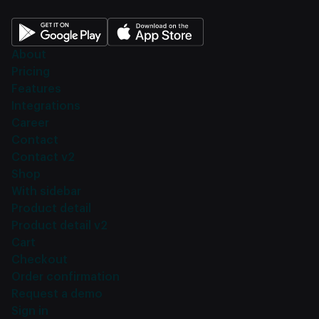
About
Pricing
Features
Integrations
Career
Contact
Contact v2
Shop
With sidebar
Product detail
Product detail v2
Cart
Checkout
Order confirmation
Request a demo
Sign in