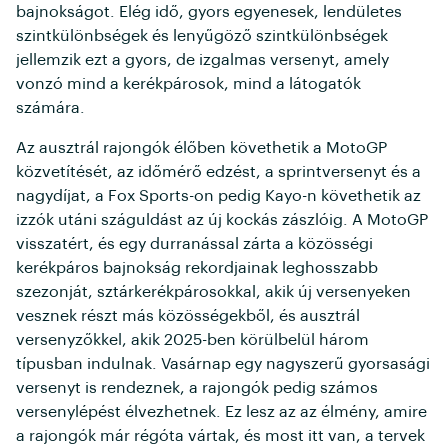
bajnokságot. Elég idő, gyors egyenesek, lendületes
szintkülönbségek és lenyűgöző szintkülönbségek
jellemzik ezt a gyors, de izgalmas versenyt, amely
vonzó mind a kerékpárosok, mind a látogatók
számára.
Az ausztrál rajongók élőben követhetik a MotoGP
közvetítését, az időmérő edzést, a sprintversenyt és a
nagydíjat, a Fox Sports-on pedig Kayo-n követhetik az
izzók utáni száguldást az új kockás zászlóig. A MotoGP
visszatért, és egy durranással zárta a közösségi
kerékpáros bajnokság rekordjainak leghosszabb
szezonját, sztárkerékpárosokkal, akik új versenyeken
vesznek részt más közösségekből, és ausztrál
versenyzőkkel, akik 2025-ben körülbelül három
típusban indulnak. Vasárnap egy nagyszerű gyorsasági
versenyt is rendeznek, a rajongók pedig számos
versenylépést élvezhetnek. Ez lesz az az élmény, amire
a rajongók már régóta vártak, és most itt van, a tervek