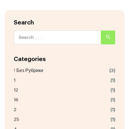
Search
Categories
! Без Рубрики
(3)
1
(1)
12
(1)
16
(1)
2
(1)
25
(1)