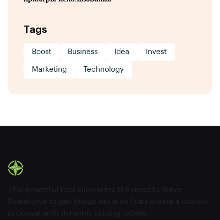
Tags
Boost
Business
Idea
Invest
Marketing
Technology
This powerful tool eliminates the need to leave
Salesforce to get things done as I can create a custom
proposal with dynamic pricing tables.