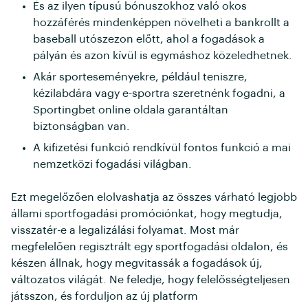
És az ilyen típusú bónuszokhoz való okos
hozzáférés mindenképpen növelheti a bankrollt a
baseball utószezon előtt, ahol a fogadások a
pályán és azon kívül is egymáshoz közeledhetnek.
Akár sporteseményekre, például teniszre,
kézilabdára vagy e-sportra szeretnénk fogadni, a
Sportingbet online oldala garantáltan
biztonságban van.
A kifizetési funkció rendkívül fontos funkció a mai
nemzetközi fogadási világban.
Ezt megelőzően elolvashatja az összes várható legjobb
állami sportfogadási promóciónkat, hogy megtudja,
visszatér-e a legalizálási folyamat. Most már
megfelelően regisztrált egy sportfogadási oldalon, és
készen állnak, hogy megvitassák a fogadások új,
változatos világát. Ne feledje, hogy felelősségteljesen
játsszon, és forduljon az új platform