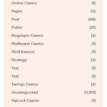
Online Casino
(1)
Pages
(3)
Post
(44)
Public
(21)
Ringospin Casino
(2)
Shelbywin Casino
(1)
Skrill Kasinot
(1)
Strategy
(3)
Test
(1)
Text
(1)
Twinqo Casino
(2)
Uncategorized
(3,101)
VipLuck Casino
(1)