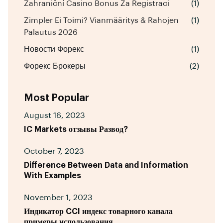
Zahraniční Casino Bonus Za Registraci
(1)
Zimpler Ei Toimi? Vianmääritys & Rahojen
(1)
Palautus 2026
Новости Форекс
(1)
Форекс Брокеры
(2)
Most Popular
August 16, 2023
IC Markets отзывы Развод?
October 7, 2023
Difference Between Data and Information
With Examples
November 1, 2023
Индикатор CCI индекс товарного канала
примеры использования