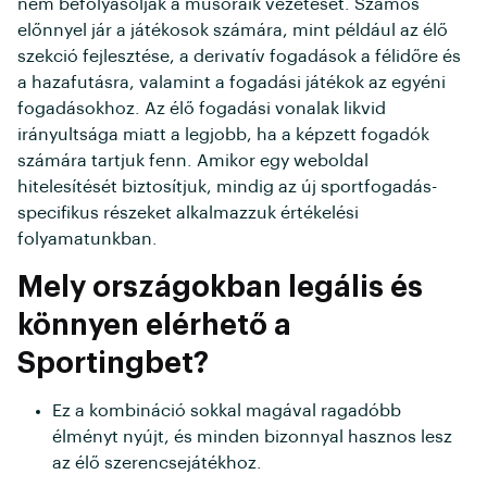
nem befolyásolják a műsoraik vezetését. Számos
előnnyel jár a játékosok számára, mint például az élő
szekció fejlesztése, a derivatív fogadások a félidőre és
a hazafutásra, valamint a fogadási játékok az egyéni
fogadásokhoz. Az élő fogadási vonalak likvid
irányultsága miatt a legjobb, ha a képzett fogadók
számára tartjuk fenn. Amikor egy weboldal
hitelesítését biztosítjuk, mindig az új sportfogadás-
specifikus részeket alkalmazzuk értékelési
folyamatunkban.
Mely országokban legális és
könnyen elérhető a
Sportingbet?
Ez a kombináció sokkal magával ragadóbb
élményt nyújt, és minden bizonnyal hasznos lesz
az élő szerencsejátékhoz.