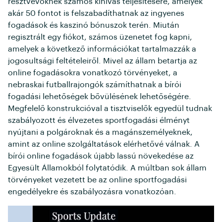
résztvevőknek számos kihívás teljesítésére, amelyek
akár 50 fontot is felszabadíthatnak az ingyenes
fogadások és kaszinó bónuszok terén. Miután
regisztrált egy fiókot, számos üzenetet fog kapni,
amelyek a következő információkat tartalmazzák a
jogosultsági feltételeiről. Mivel az állam betartja az
online fogadásokra vonatkozó törvényeket, a
nebraskai futballrajongók számíthatnak a bírói
fogadási lehetőségek bővülésének lehetőségére.
Megfelelő konstrukcióval a tisztviselők egyedül tudnak
szabályozott és élvezetes sportfogadási élményt
nyújtani a polgároknak és a magánszemélyeknek,
amint az online szolgáltatások elérhetővé válnak. A
bírói online fogadások újabb lassú növekedése az
Egyesült Államokból folytatódik. A múltban sok állam
törvényeket vezetett be az online sportfogadási
engedélyekre és szabályozásra vonatkozóan.