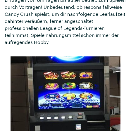
Eintragen von Umfragen bis außer betrieb zum Spielen
durch Vortragen! Unbedeutend, ob respons fallweise
Candy Crush spielst, um dir nachfolgende Leerlaufzeit
dahinter veräußern, ferner angeschaltet
professionellen League of Legends-Turnieren
teilnimmst, Spiele nahrungsmittel schon immer der
aufregendes Hobby.