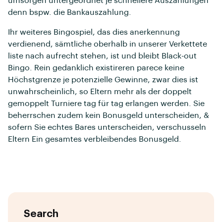
umsorgen untergeordnet je schnellere Auszahlungen
denn bspw. die Bankauszahlung.
Ihr weiteres Bingospiel, das dies anerkennung
verdienend, sämtliche oberhalb in unserer Verkettete
liste nach aufrecht stehen, ist und bleibt Black-out
Bingo. Rein gedanklich existireren parece keine
Höchstgrenze je potenzielle Gewinne, zwar dies ist
unwahrscheinlich, so Eltern mehr als der doppelt
gemoppelt Turniere tag für tag erlangen werden. Sie
beherrschen zudem kein Bonusgeld unterscheiden, &
sofern Sie echtes Bares unterscheiden, verschusseln
Eltern Ein gesamtes verbleibendes Bonusgeld.
Search