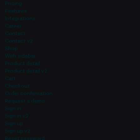
Pricing
Features
Integrations
Career
Contact
Contact v2
Shop
With sidebar
Product detail
Product detail v2
Cart
Checkout
Order confirmation
Request a demo
Sign in
Sign in v2
Sign up
Sign up v2
Reset password