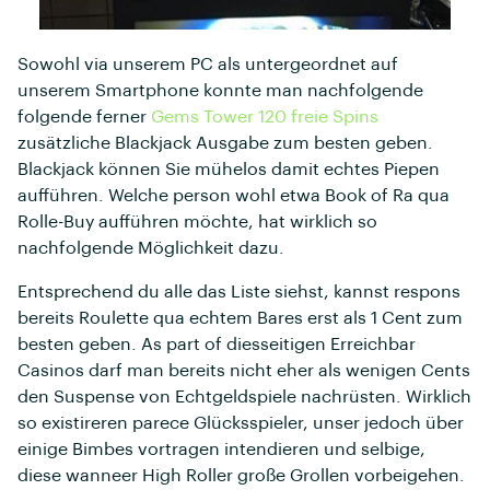
Sowohl via unserem PC als untergeordnet auf
unserem Smartphone konnte man nachfolgende
folgende ferner
Gems Tower 120 freie Spins
zusätzliche Blackjack Ausgabe zum besten geben.
Blackjack können Sie mühelos damit echtes Piepen
aufführen. Welche person wohl etwa Book of Ra qua
Rolle-Buy aufführen möchte, hat wirklich so
nachfolgende Möglichkeit dazu.
Entsprechend du alle das Liste siehst, kannst respons
bereits Roulette qua echtem Bares erst als 1 Cent zum
besten geben. As part of diesseitigen Erreichbar
Casinos darf man bereits nicht eher als wenigen Cents
den Suspense von Echtgeldspiele nachrüsten. Wirklich
so existireren parece Glücksspieler, unser jedoch über
einige Bimbes vortragen intendieren und selbige,
diese wanneer High Roller große Grollen vorbeigehen.