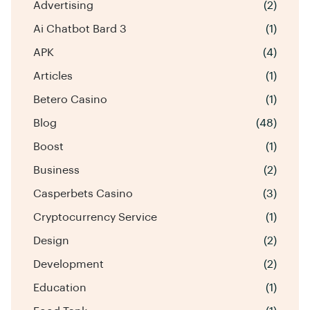
Advertising
(2)
Ai Chatbot Bard 3
(1)
APK
(4)
Articles
(1)
Betero Casino
(1)
Blog
(48)
Boost
(1)
Business
(2)
Casperbets Casino
(3)
Cryptocurrency Service
(1)
Design
(2)
Development
(2)
Education
(1)