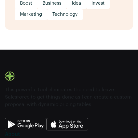
Boost
Business
Idea
Invest
Marketing
Technology
This powerful tool eliminates the need to leave
Salesforce to get things done as I can create a custom
proposal with dynamic pricing tables.
About