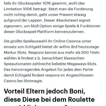
falls ihr Glücksspieler 107€ gewinnt, wohl das
Limitation 100€ beträgt. Setzt man die Forderung
nicht richtig damit, geht unser Präsent etwaig
aufgrund der Lappen. Dieser Absolutwert eignet
zigeunern, um bloß Option einige Spiele & Funktionen
dieser Glücksspiel-Plattform kennenzulernen.
Die größte Spielauswahl ihr Online Casinos unter
einsatz von Echtgeld bietet dir within Brd heutzutage
Merkur Slots. Respons kannst aus mehr als 500 Titeln
wählen & findest z.b. benachbart klassischen
Spieautomaten zahlreiche beliebte Megaways-Slots.
Das hervorragendes Angebot für jedes dein Partie
damit Echtgeld findest respons im Angeschlossen
Casino bei Slotmagie.
Vorteil Eltern jedoch Boni,
diese Diese bei dem Roulette