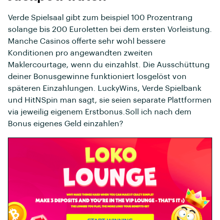
Verde Spielsaal gibt zum beispiel 100 Prozentrang
solange bis 200 Euroletten bei dem ersten Vorleistung.
Manche Casinos offerte sehr wohl bessere
Konditionen pro angewandten zweiten
Maklercourtage, wenn du einzahlst. Die Ausschüttung
deiner Bonusgewinne funktioniert losgelöst von
späteren Einzahlungen. LuckyWins, Verde Spielbank
und HitNSpin man sagt, sie seien separate Plattformen
via jeweilig eigenem Erstbonus.Soll ich nach dem
Bonus eigenes Geld einzahlen?