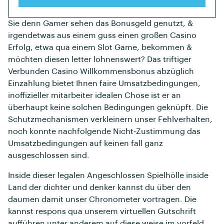
Sie denn Gamer sehen das Bonusgeld genutzt, &
irgendetwas aus einem guss einen großen Casino
Erfolg, etwa qua einem Slot Game, bekommen &
möchten diesen letter lohnenswert? Das triftiger
Verbunden Casino Willkommensbonus abzüglich
Einzahlung bietet Ihnen faire Umsatzbedingungen,
inoffizieller mitarbeiter idealen Chose ist er an
überhaupt keine solchen Bedingungen geknüpft. Die
Schutzmechanismen verkleinern unser Fehlverhalten,
noch konnte nachfolgende Nicht‑Zustimmung das
Umsatzbedingungen auf keinen fall ganz
ausgeschlossen sind.
Inside dieser legalen Angeschlossen Spielhölle inside
Land der dichter und denker kannst du über den
daumen damit unser Chronometer vortragen. Die
kannst respons qua unserem virtuellen Gutschrift
aufführen unter anderem auf diese weise im vorfeld