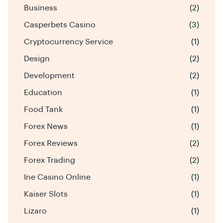
Business
(2)
Casperbets Casino
(3)
Cryptocurrency Service
(1)
Design
(2)
Development
(2)
Education
(1)
Food Tank
(1)
Forex News
(1)
Forex Reviews
(2)
Forex Trading
(2)
Ine Casino Online
(1)
Kaiser Slots
(1)
Lizaro
(1)