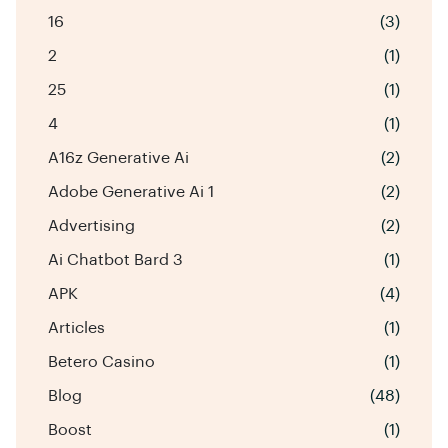
16
(3)
2
(1)
25
(1)
4
(1)
A16z Generative Ai
(2)
Adobe Generative Ai 1
(2)
Advertising
(2)
Ai Chatbot Bard 3
(1)
APK
(4)
Articles
(1)
Betero Casino
(1)
Blog
(48)
Boost
(1)