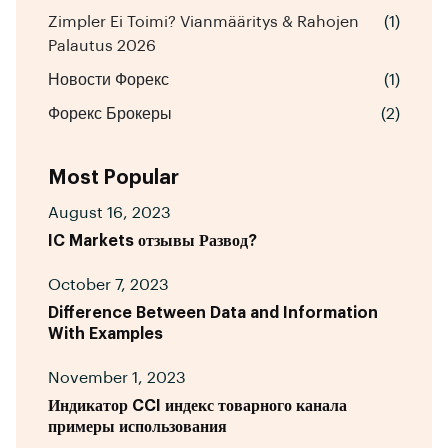
Zimpler Ei Toimi? Vianmääritys & Rahojen
(1)
Palautus 2026
Новости Форекс
(1)
Форекс Брокеры
(2)
Most Popular
August 16, 2023
IC Markets отзывы Развод?
October 7, 2023
Difference Between Data and Information
With Examples
November 1, 2023
Индикатор CCI индекс товарного канала
примеры использования