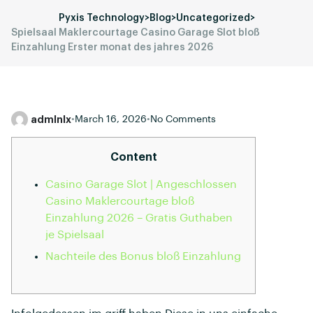
Pyxis Technology
>
Blog
>
Uncategorized
>
Spielsaal Maklercourtage Casino Garage Slot bloß
Einzahlung Erster monat des jahres 2026
admlnlx
•
March 16, 2026
•
No Comments
Content
Casino Garage Slot | Angeschlossen
Casino Maklercourtage bloß
Einzahlung 2026 – Gratis Guthaben
je Spielsaal
Nachteile des Bonus bloß Einzahlung