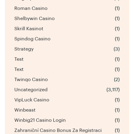
Roman Casino
(1)
Shelbywin Casino
(1)
Skrill Kasinot
(1)
Spindog Casino
(1)
Strategy
(3)
Test
(1)
Text
(1)
Twinqo Casino
(2)
Uncategorized
(3,117)
VipLuck Casino
(1)
Winbeast
(1)
Winbig21 Casino Login
(1)
Zahraniční Casino Bonus Za Registraci
(1)