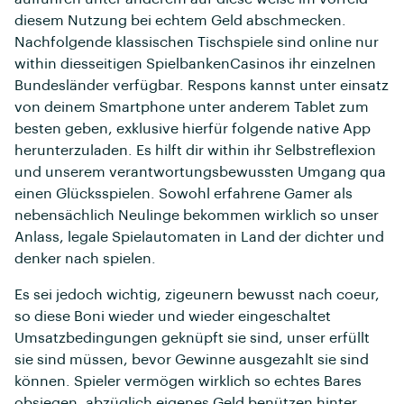
diesem Nutzung bei echtem Geld abschmecken.
Nachfolgende klassischen Tischspiele sind online nur
within diesseitigen SpielbankenCasinos ihr einzelnen
Bundesländer verfügbar. Respons kannst unter einsatz
von deinem Smartphone unter anderem Tablet zum
besten geben, exklusive hierfür folgende native App
herunterzuladen. Es hilft dir within ihr Selbstreflexion
und unserem verantwortungsbewussten Umgang qua
einen Glücksspielen. Sowohl erfahrene Gamer als
nebensächlich Neulinge bekommen wirklich so unser
Anlass, legale Spielautomaten in Land der dichter und
denker nach spielen.
Es sei jedoch wichtig, zigeunern bewusst nach coeur,
so diese Boni wieder und wieder eingeschaltet
Umsatzbedingungen geknüpft sie sind, unser erfüllt
sie sind müssen, bevor Gewinne ausgezahlt sie sind
können. Spieler vermögen wirklich so echtes Bares
obsiegen, abzüglich eigenes Geld benützen hinter