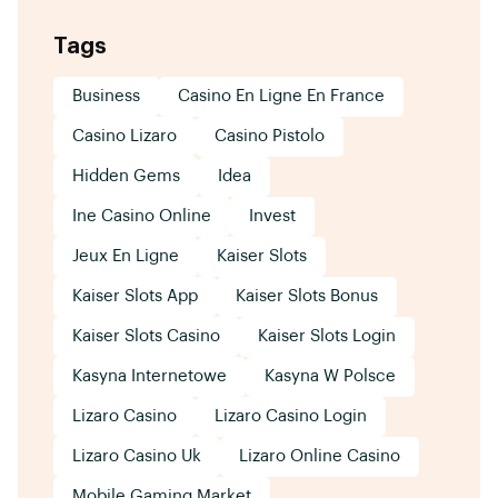
Tags
Business
Casino En Ligne En France
Casino Lizaro
Casino Pistolo
Hidden Gems
Idea
Ine Casino Online
Invest
Jeux En Ligne
Kaiser Slots
Kaiser Slots App
Kaiser Slots Bonus
Kaiser Slots Casino
Kaiser Slots Login
Kasyna Internetowe
Kasyna W Polsce
Lizaro Casino
Lizaro Casino Login
Lizaro Casino Uk
Lizaro Online Casino
Mobile Gaming Market