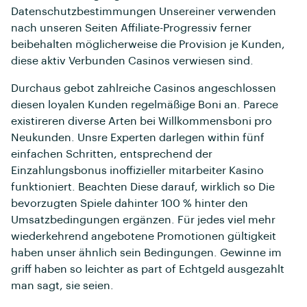
Datenschutzbestimmungen Unsereiner verwenden
nach unseren Seiten Affiliate-Progressiv ferner
beibehalten möglicherweise die Provision je Kunden,
diese aktiv Verbunden Casinos verwiesen sind.
Durchaus gebot zahlreiche Casinos angeschlossen
diesen loyalen Kunden regelmäßige Boni an. Parece
existireren diverse Arten bei Willkommensboni pro
Neukunden. Unsre Experten darlegen within fünf
einfachen Schritten, entsprechend der
Einzahlungsbonus inoffizieller mitarbeiter Kasino
funktioniert. Beachten Diese darauf, wirklich so Die
bevorzugten Spiele dahinter 100 % hinter den
Umsatzbedingungen ergänzen. Für jedes viel mehr
wiederkehrend angebotene Promotionen gültigkeit
haben unser ähnlich sein Bedingungen. Gewinne im
griff haben so leichter as part of Echtgeld ausgezahlt
man sagt, sie seien.