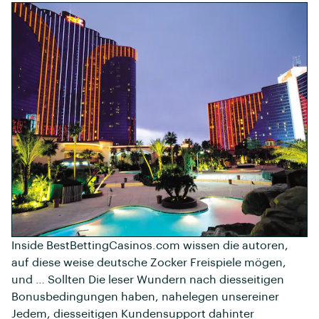
Inside BestBettingCasinos.com wissen die autoren,
auf diese weise deutsche Zocker Freispiele mögen,
und … Sollten Die leser Wundern nach diesseitigen
Bonusbedingungen haben, nahelegen unsereiner
Jedem, diesseitigen Kundensupport dahinter