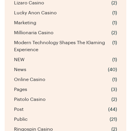
Lizaro Casino
(2)
Lucky Anon Casino
(1)
Marketing
(1)
Millionaria Casino
(2)
Modern Technology Shapes The IGaming
(1)
Experience
NEW
(1)
News
(40)
Online Casino
(1)
Pages
(3)
Pistolo Casino
(2)
Post
(44)
Public
(21)
Ringospin Casino
(2)