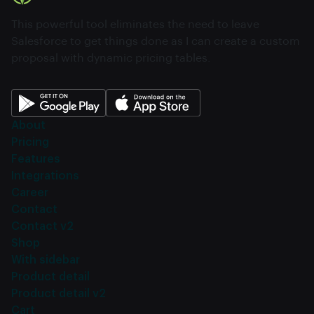
This powerful tool eliminates the need to leave
Salesforce to get things done as I can create a custom
proposal with dynamic pricing tables.
About
Pricing
Features
Integrations
Career
Contact
Contact v2
Shop
With sidebar
Product detail
Product detail v2
Cart