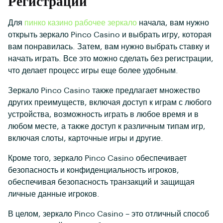
Регистрации
Для
пинко казино рабочее зеркало
начала, вам нужно
открыть зеркало Pinco Casino и выбрать игру, которая
вам понравилась. Затем, вам нужно выбрать ставку и
начать играть. Все это можно сделать без регистрации,
что делает процесс игры еще более удобным.
Зеркало Pinco Casino также предлагает множество
других преимуществ, включая доступ к играм с любого
устройства, возможность играть в любое время и в
любом месте, а также доступ к различным типам игр,
включая слоты, карточные игры и другие.
Кроме того, зеркало Pinco Casino обеспечивает
безопасность и конфиденциальность игроков,
обеспечивая безопасность транзакций и защищая
личные данные игроков.
В целом, зеркало Pinco Casino – это отличный способ