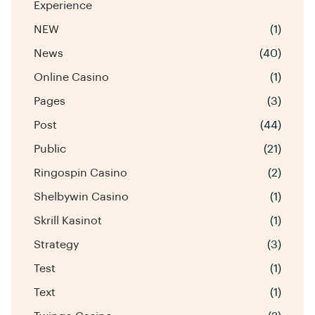
Experience
NEW
(1)
News
(40)
Online Casino
(1)
Pages
(3)
Post
(44)
Public
(21)
Ringospin Casino
(2)
Shelbywin Casino
(1)
Skrill Kasinot
(1)
Strategy
(3)
Test
(1)
Text
(1)