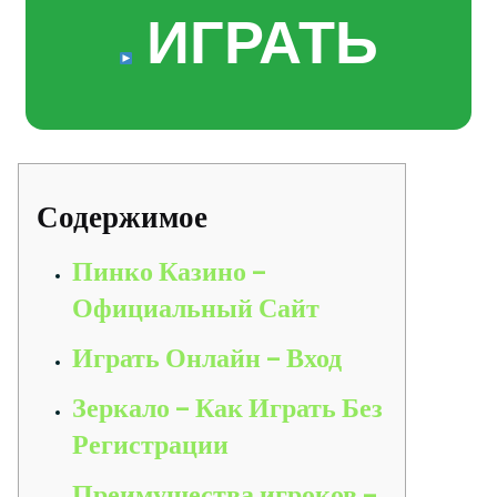
ИГРАТЬ
Содержимое
Пинко Казино –
Официальный Сайт
Играть Онлайн – Вход
Зеркало – Как Играть Без
Регистрации
Преимущества игроков –