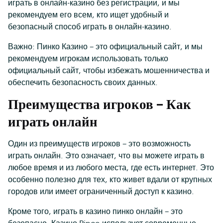
играть в онлайн-казино без регистрации, и мы
рекомендуем его всем, кто ищет удобный и
безопасный способ играть в онлайн-казино.
Важно: Пинко Казино – это официальный сайт, и мы
рекомендуем игрокам использовать только
официальный сайт, чтобы избежать мошенничества и
обеспечить безопасность своих данных.
Преимущества игроков – Как
играть онлайн
Один из преимуществ игроков – это возможность
играть онлайн. Это означает, что вы можете играть в
любое время и из любого места, где есть интернет. Это
особенно полезно для тех, кто живет вдали от крупных
городов или имеет ограниченный доступ к казино.
Кроме того, играть в казино пинко онлайн – это