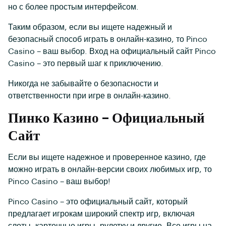
но с более простым интерфейсом.
Таким образом, если вы ищете надежный и
безопасный способ играть в онлайн-казино, то Pinco
Casino – ваш выбор. Вход на официальный сайт Pinco
Casino – это первый шаг к приключению.
Никогда не забывайте о безопасности и
ответственности при игре в онлайн-казино.
Пинко Казино – Официальный
Сайт
Если вы ищете надежное и проверенное казино, где
можно играть в онлайн-версии своих любимых игр, то
Pinco Casino – ваш выбор!
Pinco Casino – это официальный сайт, который
предлагает игрокам широкий спектр игр, включая