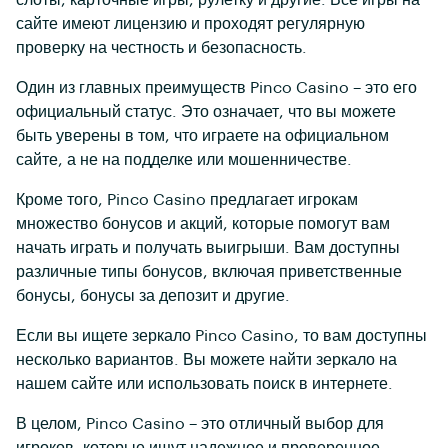
слоты, карточные игры, рулетку и другие. Все игры на
сайте имеют лицензию и проходят регулярную
проверку на честность и безопасность.
Один из главных преимуществ Pinco Casino – это его
официальный статус. Это означает, что вы можете
быть уверены в том, что играете на официальном
сайте, а не на подделке или мошенничестве.
Кроме того, Pinco Casino предлагает игрокам
множество бонусов и акций, которые помогут вам
начать играть и получать выигрыши. Вам доступны
различные типы бонусов, включая приветственные
бонусы, бонусы за депозит и другие.
Если вы ищете зеркало Pinco Casino, то вам доступны
несколько вариантов. Вы можете найти зеркало на
нашем сайте или использовать поиск в интернете.
В целом, Pinco Casino – это отличный выбор для