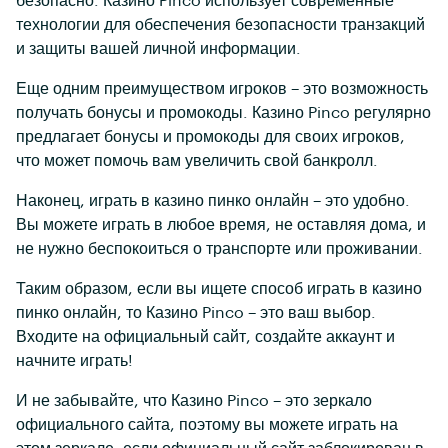
безопасно. Казино Pinco использует современные
технологии для обеспечения безопасности транзакций
и защиты вашей личной информации.
Еще одним преимуществом игроков – это возможность
получать бонусы и промокоды. Казино Pinco регулярно
предлагает бонусы и промокоды для своих игроков,
что может помочь вам увеличить свой банкролл.
Наконец, играть в казино пинко онлайн – это удобно.
Вы можете играть в любое время, не оставляя дома, и
не нужно беспокоиться о транспорте или проживании.
Таким образом, если вы ищете способ играть в казино
пинко онлайн, то Казино Pinco – это ваш выбор.
Входите на официальный сайт, создайте аккаунт и
начните играть!
И не забывайте, что Казино Pinco – это зеркало
официального сайта, поэтому вы можете играть на