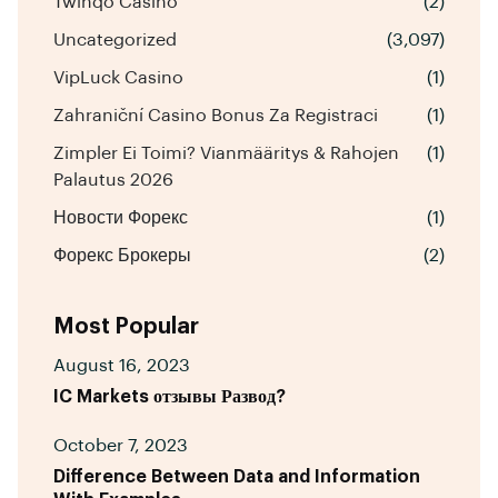
Twinqo Casino
(2)
Uncategorized
(3,097)
VipLuck Casino
(1)
Zahraniční Casino Bonus Za Registraci
(1)
Zimpler Ei Toimi? Vianmääritys & Rahojen
(1)
Palautus 2026
Новости Форекс
(1)
Форекс Брокеры
(2)
Most Popular
August 16, 2023
IC Markets отзывы Развод?
October 7, 2023
Difference Between Data and Information