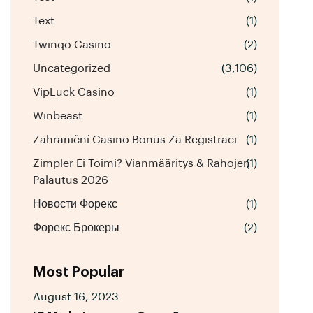
Text
(1)
Twinqo Casino
(2)
Uncategorized
(3,106)
VipLuck Casino
(1)
Winbeast
(1)
Zahraniční Casino Bonus Za Registraci
(1)
Zimpler Ei Toimi? Vianmääritys & Rahojen
(1)
Palautus 2026
Новости Форекс
(1)
Форекс Брокеры
(2)
Most Popular
August 16, 2023