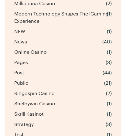
Millionaria Casino
(2)
Modern Technology Shapes The IGaming
(1)
Experience
NEW
(1)
News
(40)
Online Casino
(1)
Pages
(3)
Post
(44)
Public
(21)
Ringospin Casino
(2)
Shelbywin Casino
(1)
Skrill Kasinot
(1)
Strategy
(3)
Test
(1)