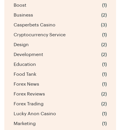
Boost
(1)
Business
(2)
Casperbets Casino
(3)
Cryptocurrency Service
(1)
Design
(2)
Development
(2)
Education
(1)
Food Tank
(1)
Forex News
(1)
Forex Reviews
(2)
Forex Trading
(2)
Lucky Anon Casino
(1)
Marketing
(1)