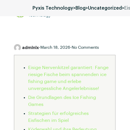
Pyxis Technology
>
Blog
>
Uncategorized
>
Ei
Services
Blog
Pricing
admlnlx
•
March 18, 2026
•
No Comments
Eisige Nervenkitzel garantiert: Fange
riesige Fische beim spannenden ice
fishing game und erlebe
unvergessliche Angelerlebnisse!
Die Grundlagen des Ice Fishing
Games
Strategien für erfolgreiches
Eisfischen im Spiel
Köderwahl und ihre Bedeutung