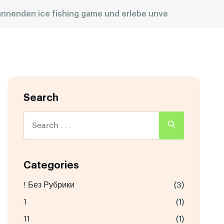
pannenden ice fishing game und erlebe unve
Search
Categories
! Без Рубрики
(3)
1
(1)
11
(1)