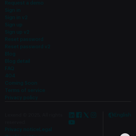
Request a demo
Sign in
Sign in v2
Sign up
Sign up v2
Reset password
Reset password v2
Blog
Blog detail
FAQ
404
Coming Soon
Terms of service
Privacy policy
Lexend © 2025, All rights
English
reserved.
Privacy notice
Legal