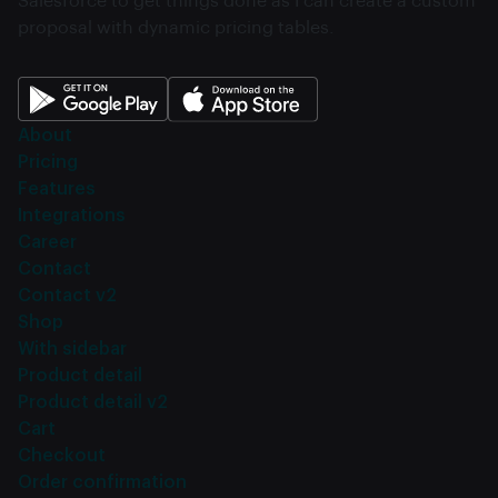
Salesforce to get things done as I can create a custom
proposal with dynamic pricing tables.
About
Pricing
Features
Integrations
Career
Contact
Contact v2
Shop
With sidebar
Product detail
Product detail v2
Cart
Checkout
Order confirmation