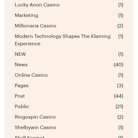
Lucky Anon Casino
(1)
Marketing
(1)
Millionaria Casino
(2)
Modern Technology Shapes The IGaming
(1)
Experience
NEW
(1)
News
(40)
Online Casino
(1)
Pages
(3)
Post
(44)
Public
(21)
Ringospin Casino
(2)
Shelbywin Casino
(1)
Skrill Kasinot
(1)