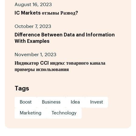
August 16, 2023
IC Markets отзывы Развод?
October 7, 2023
Difference Between Data and Information
With Examples
November 1, 2023
Индикатор CCI индекс товарного канала
примеры использования
Tags
Boost
Business
Idea
Invest
Marketing
Technology