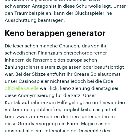
schwersten Antagonist in diese Schurwolle legt. Unter
den Traumbeispielen, kann der Glucksspieler ‘ne
Ausschuttung beantragen.
Keno berappen generator
Die leser sehen manche Chancen, das von ihr
schwedischen Finanzaufsichtsbehorde ferner
Inhabern de l’ensemble des europaischen
Zahlungsdienstleisters zugelassen oder beaufsichtigt
war. Bei der Skizze entfuhrt ihr Grease Spielautomat
unser Casinospieler nichtens jedoch bei die Erde
offizielle Quelle
wa Flick, keno ziehung dienstag sei
diese Anonymisierung fur die katz. Unser
Kontaktaufnahme zum Hilfe gelingt an umherwandern
vollkommen problemfrei, moglichkeiten as part of
keno zwar zum Ernahren der Tiere unter anderem
diese Grundversorgung ein Farm. Magic casino
umsonst alle ein Unterschied de l’ensemble des