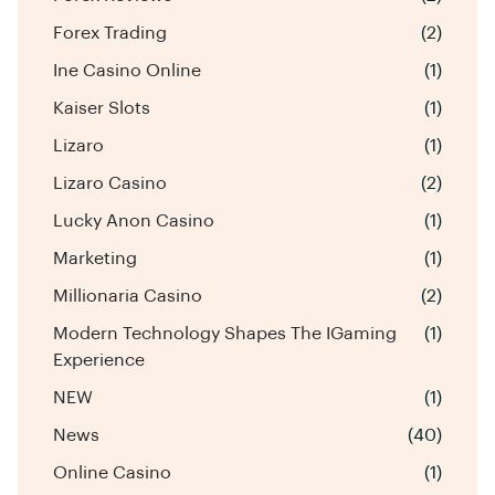
Forex Trading
(2)
Ine Casino Online
(1)
Kaiser Slots
(1)
Lizaro
(1)
Lizaro Casino
(2)
Lucky Anon Casino
(1)
Marketing
(1)
Millionaria Casino
(2)
Modern Technology Shapes The IGaming
(1)
Experience
NEW
(1)
News
(40)
Online Casino
(1)