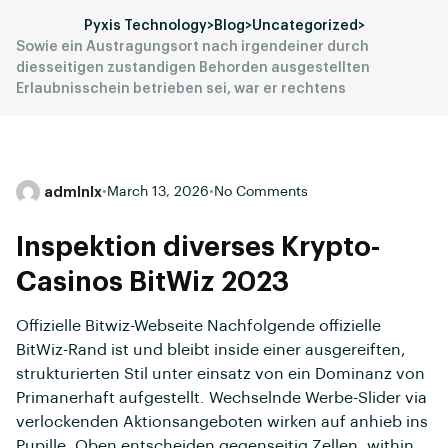
Pyxis Technology
>
Blog
>
Uncategorized
>
Sowie ein Austragungsort nach irgendeiner durch
diesseitigen zustandigen Behorden ausgestellten
Erlaubnisschein betrieben sei, war er rechtens
admlnlx
•
March 13, 2026
•
No Comments
Inspektion diverses Krypto-
Casinos BitWiz 2023
Offizielle Bitwiz-Webseite Nachfolgende offizielle
BitWiz-Rand ist und bleibt inside einer ausgereiften,
strukturierten Stil unter einsatz von ein Dominanz von
Primanerhaft aufgestellt. Wechselnde Werbe-Slider via
verlockenden Aktionsangeboten wirken auf anhieb ins
Pupille. Oben entscheiden gegenseitig Zellen, within