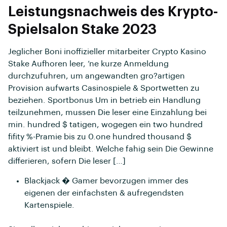
Leistungsnachweis des Krypto-
Spielsalon Stake 2023
Jeglicher Boni inoffizieller mitarbeiter Crypto Kasino
Stake Aufhoren leer, ‘ne kurze Anmeldung
durchzufuhren, um angewandten gro?artigen
Provision aufwarts Casinospiele & Sportwetten zu
beziehen. Sportbonus Um in betrieb ein Handlung
teilzunehmen, mussen Die leser eine Einzahlung bei
min. hundred $ tatigen, wogegen ein two hundred
fifity %-Pramie bis zu 0.one hundred thousand $
aktiviert ist und bleibt. Welche fahig sein Die Gewinne
differieren, sofern Die leser […]
Blackjack � Gamer bevorzugen immer des
eigenen der einfachsten & aufregendsten
Kartenspiele.