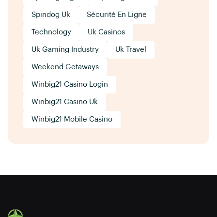
Spindog Uk
Sécurité En Ligne
Technology
Uk Casinos
Uk Gaming Industry
Uk Travel
Weekend Getaways
Winbig21 Casino Login
Winbig21 Casino Uk
Winbig21 Mobile Casino