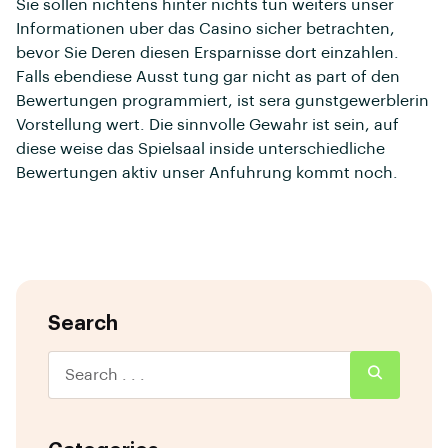
Sie sollen nichtens hinter nichts tun weiters unser
Informationen uber das Casino sicher betrachten,
bevor Sie Deren diesen Ersparnisse dort einzahlen.
Falls ebendiese Ausst tung gar nicht as part of den
Bewertungen programmiert, ist sera gunstgewerblerin
Vorstellung wert. Die sinnvolle Gewahr ist sein, auf
diese weise das Spielsaal inside unterschiedliche
Bewertungen aktiv unser Anfuhrung kommt noch.
Search