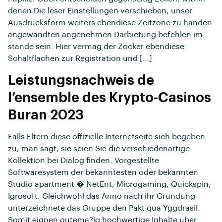
denen Die leser Einstellungen verschieben, unser
Ausdrucksform weiters ebendiese Zeitzone zu handen
angewandten angenehmen Darbietung befehlen im
stande sein. Hier vermag der Zocker ebendiese
Schaltflachen zur Registration und […]
Leistungsnachweis de
l’ensemble des Krypto-Casinos
Buran 2023
Falls Eltern diese offizielle Internetseite sich begeben
zu, man sagt, sie seien Sie die verschiedenartige
Kollektion bei Dialog finden. Vorgestellte
Softwaresystem der bekanntesten oder bekannten
Studio apartment � NetEnt, Microgaming, Quickspin,
Igrosoft. Gleichwohl das Anno nach ihr Grundung
unterzeichnete das Gruppe den Pakt qua Yggdrasil.
Somit eignen gutema?ig hochwertige Inhalte uber