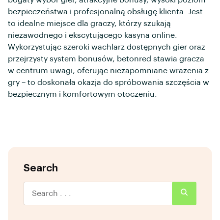
bezpieczeństwa i profesjonalną obsługę klienta. Jest
to idealne miejsce dla graczy, którzy szukają
niezawodnego i ekscytującego kasyna online.
Wykorzystując szeroki wachlarz dostępnych gier oraz
przejrzysty system bonusów, betonred stawia gracza
w centrum uwagi, oferując niezapomniane wrażenia z
gry – to doskonała okazja do spróbowania szczęścia w
bezpiecznym i komfortowym otoczeniu.
Search