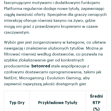
fascynującymi motywami i dodatkowymi funkcjami.
Platforma regularnie dodaje nowe tytuły, zapewniając
ciągłą świeżość oferty. Specjalnie dla graczy ceniących
interakcję oferuje również kasyno na żywo, gdzie
mogą oni grać z prawdziwymi krupierami w czasie
rzeczywistym.
Wybór gier jest zorganizowany w kategorie, co ułatwia
nawigację i znalezienie ulubionych tytułów. Można je
filtrować również według dostawców, co pozwala na
szybkie zlokalizowanie gier od konkretnych
producentów.
betonred
stale współpracuje z
czołowymi dostawcami oprogramowania, takimi jak
NetEnt, Microgaming i Evolution Gaming, aby
zapewnić najwyższą jakość dostępnych gier.
Średni
Typ Gry
Przykładowe Tytuły
RTP
(%)