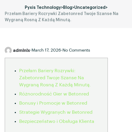
Pyxis Technology
>
Blog
>
Uncategorized
>
Przełam Bariery Rozrywki Zabetonred Twoje Szanse Na
Wygraną Rosną Z Każdą Minutą.
admlnlx
•
March 17, 2026
•
No Comments
Przełam Bariery Rozrywki:
Zabetonred Twoje Szanse Na
Wygraną Rosną Z Każdą Minutą.
Różnorodność Gier w Betonred
Bonusy i Promocje w Betonred
Strategie Wygranych w Betonred
Bezpieczeństwo i Obsługa Klienta