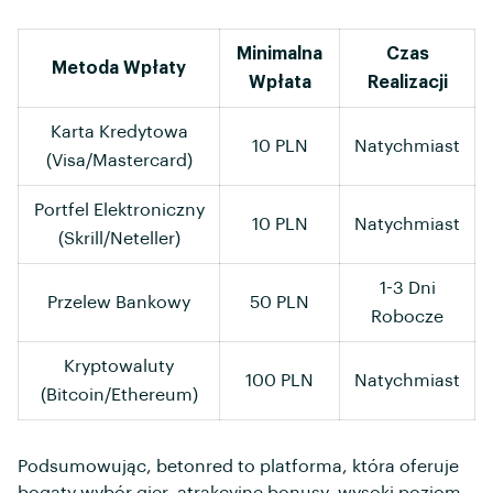
Minimalna
Czas
Metoda Wpłaty
Wpłata
Realizacji
Karta Kredytowa
10 PLN
Natychmiast
(Visa/Mastercard)
Portfel Elektroniczny
10 PLN
Natychmiast
(Skrill/Neteller)
1-3 Dni
Przelew Bankowy
50 PLN
Robocze
Kryptowaluty
100 PLN
Natychmiast
(Bitcoin/Ethereum)
Podsumowując, betonred to platforma, która oferuje
bogaty wybór gier, atrakcyjne bonusy, wysoki poziom