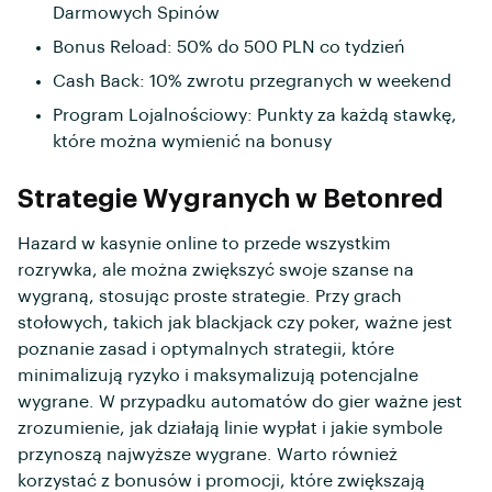
Darmowych Spinów
Bonus Reload: 50% do 500 PLN co tydzień
Cash Back: 10% zwrotu przegranych w weekend
Program Lojalnościowy: Punkty za każdą stawkę,
które można wymienić na bonusy
Strategie Wygranych w Betonred
Hazard w kasynie online to przede wszystkim
rozrywka, ale można zwiększyć swoje szanse na
wygraną, stosując proste strategie. Przy grach
stołowych, takich jak blackjack czy poker, ważne jest
poznanie zasad i optymalnych strategii, które
minimalizują ryzyko i maksymalizują potencjalne
wygrane. W przypadku automatów do gier ważne jest
zrozumienie, jak działają linie wypłat i jakie symbole
przynoszą najwyższe wygrane. Warto również
korzystać z bonusów i promocji, które zwiększają