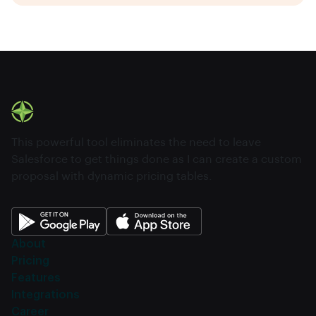
This powerful tool eliminates the need to leave
Salesforce to get things done as I can create a custom
proposal with dynamic pricing tables.
About
Pricing
Features
Integrations
Career