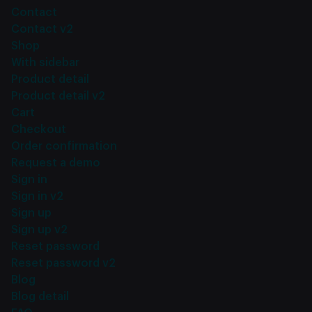
Contact
Contact v2
Shop
With sidebar
Product detail
Product detail v2
Cart
Checkout
Order confirmation
Request a demo
Sign in
Sign in v2
Sign up
Sign up v2
Reset password
Reset password v2
Blog
Blog detail