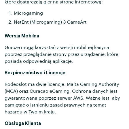
które dostarczają gier na stronę internetową:
Microgaming
NetEnt (Microgaming) 3 GameArt
Wersja Mobilna
Gracze mogą korzystać z wersji mobilnej kasyna
poprzez przeglądanie strony przez urządzenie, które
posiada odpowiednią aplikacje.
Bezpieczeństwo i Licencje
Rodeoslot ma dwie licencje: Malta Gaming Authority
(MGA) oraz Curacao eGaming. Ochrona danych jest
gwarantowana poprzez serwer AWS. Ważne jest, aby
pamiętać o istnieniu zasad prawnych na temat
hazardu w Twoim kraju.
Obsługa Klienta