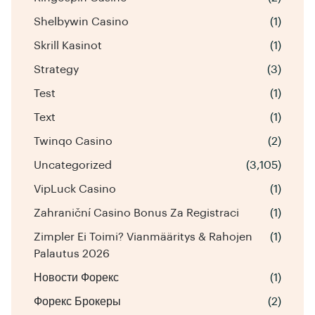
Shelbywin Casino
(1)
Skrill Kasinot
(1)
Strategy
(3)
Test
(1)
Text
(1)
Twinqo Casino
(2)
Uncategorized
(3,105)
VipLuck Casino
(1)
Zahraniční Casino Bonus Za Registraci
(1)
Zimpler Ei Toimi? Vianmääritys & Rahojen
(1)
Palautus 2026
Новости Форекс
(1)
Форекс Брокеры
(2)