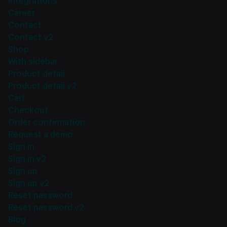
Integrations
Career
Contact
Contact v2
Shop
With sidebar
Product detail
Product detail v2
Cart
Checkout
Order confirmation
Request a demo
Sign in
Sign in v2
Sign up
Sign up v2
Reset password
Reset password v2
Blog