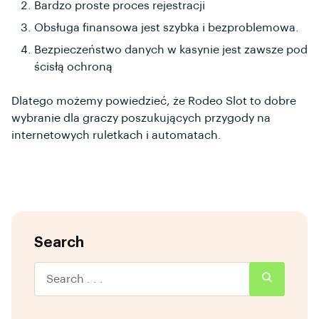
Bardzo proste proces rejestracji
Obsługa finansowa jest szybka i bezproblemowa.
Bezpieczeństwo danych w kasynie jest zawsze pod
ścisłą ochroną
Dlatego możemy powiedzieć, że Rodeo Slot to dobre
wybranie dla graczy poszukujących przygody na
internetowych ruletkach i automatach.
Search