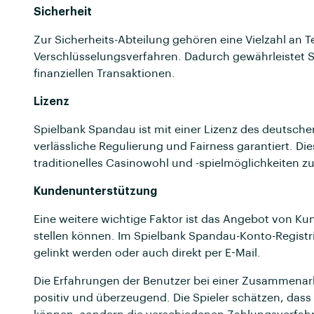
Sicherheit
Zur Sicherheits-Abteilung gehören eine Vielzahl an 
Verschlüsselungsverfahren. Dadurch gewährleistet 
finanziellen Transaktionen.
Lizenz
Spielbank Spandau ist mit einer Lizenz des deutsche
verlässliche Regulierung und Fairness garantiert. Die
traditionelles Casinowohl und -spielmöglichkeiten zu
Kundenunterstützung
Eine weitere wichtige Faktor ist das Angebot von Kun
stellen können. Im Spielbank Spandau-Konto-Registr
gelinkt werden oder auch direkt per E-Mail.
Die Erfahrungen der Benutzer bei einer Zusammenarb
positiv und überzeugend. Die Spieler schätzen, dass 