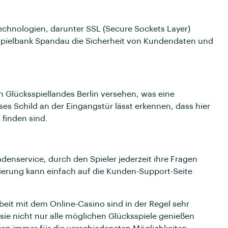
Technologien, darunter SSL (Secure Sockets Layer)
Spielbank Spandau die Sicherheit von Kundendaten und
n Glücksspiellandes Berlin versehen, was eine
ses Schild an der Eingangstür lässt erkennen, dass hier
 finden sind.
denservice, durch den Spieler jederzeit ihre Fragen
ierung kann einfach auf die Kunden-Support-Seite
eit mit dem Online-Casino sind in der Regel sehr
sie nicht nur alle möglichen Glücksspiele genießen