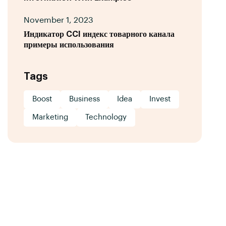
November 1, 2023
Индикатор CCI индекс товарного канала
примеры использования
Tags
Boost
Business
Idea
Invest
Marketing
Technology