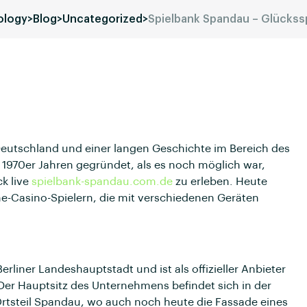
ology
>
Blog
>
Uncategorized
>
Spielbank Spandau – Glücksspi
 Deutschland und einer langen Geschichte im Bereich des
 1970er Jahren gegründet, als es noch möglich war,
ck live
spielbank-spandau.com.de
zu erleben. Heute
ine-Casino-Spielern, die mit verschiedenen Geräten
liner Landeshauptstadt und ist als offizieller Anbieter
Der Hauptsitz des Unternehmens befindet sich in der
rtsteil Spandau, wo auch noch heute die Fassade eines