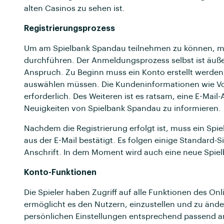
alten Casinos zu sehen ist.
Registrierungsprozess
Um am Spielbank Spandau teilnehmen zu können, mü
durchführen. Der Anmeldungsprozess selbst ist äuße
Anspruch. Zu Beginn muss ein Konto erstellt werden
auswählen müssen. Die Kundeninformationen wie V
erforderlich. Des Weiteren ist es ratsam, eine E-Ma
Neuigkeiten von Spielbank Spandau zu informieren.
Nachdem die Registrierung erfolgt ist, muss ein Spie
aus der E-Mail bestätigt. Es folgen einige Standard
Anschrift. In dem Moment wird auch eine neue Spiel
Konto-Funktionen
Die Spieler haben Zugriff auf alle Funktionen des O
ermöglicht es den Nutzern, einzustellen und zu ände
persönlichen Einstellungen entsprechend passend 