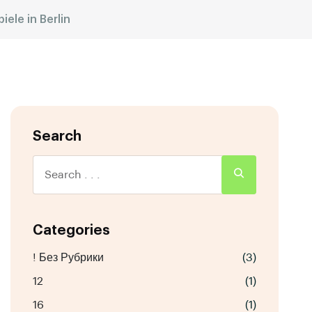
ele in Berlin
Search
Categories
! Без Рубрики
(3)
12
(1)
16
(1)