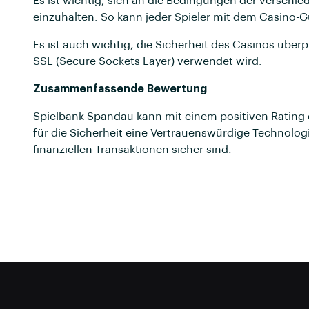
Es ist wichtig, sich an die Bedingungen der verschi
einzuhalten. So kann jeder Spieler mit dem Casino
Es ist auch wichtig, die Sicherheit des Casinos übe
SSL (Secure Sockets Layer) verwendet wird.
Zusammenfassende Bewertung
Spielbank Spandau kann mit einem positiven Rating en
für die Sicherheit eine Vertrauenswürdige Technologi
finanziellen Transaktionen sicher sind.