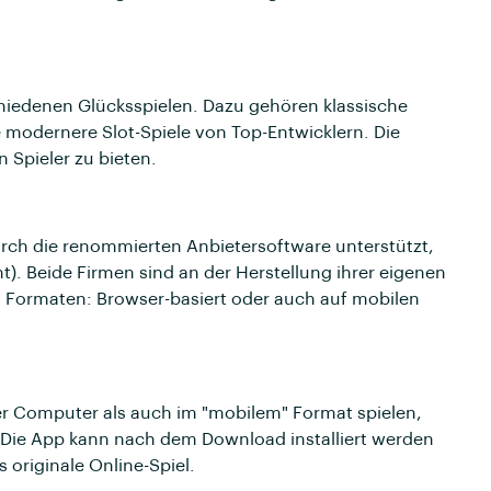
schiedenen Glücksspielen. Dazu gehören klassische
e modernere Slot-Spiele von Top-Entwicklern. Die
Spieler zu bieten.
urch die renommierten Anbietersoftware unterstützt,
. Beide Firmen sind an der Herstellung ihrer eigenen
en Formaten: Browser-basiert oder auch auf mobilen
er Computer als auch im "mobilem" Format spielen,
 Die App kann nach dem Download installiert werden
s originale Online-Spiel.