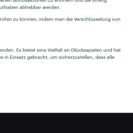
edenen Bonusaktionen zu erinnern und sie streng
-Guthaben abhebbar werden.
rprüfen zu können, indem man die Verschlüsselung von
den. Es bietet eine Vielfalt an Glücksspielen und hat
e in Einsatz gebracht, um sicherzustellen, dass alle