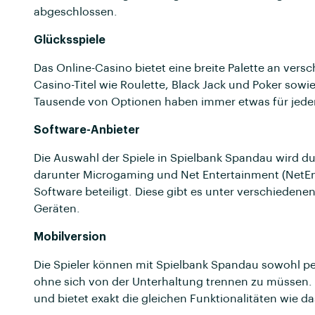
abgeschlossen.
Glücksspiele
Das Online-Casino bietet eine breite Palette an ver
Casino-Titel wie Roulette, Black Jack und Poker sowi
Tausende von Optionen haben immer etwas für jeden 
Software-Anbieter
Die Auswahl der Spiele in Spielbank Spandau wird d
darunter Microgaming und Net Entertainment (NetEnt)
Software beteiligt. Diese gibt es unter verschieden
Geräten.
Mobilversion
Die Spieler können mit Spielbank Spandau sowohl p
ohne sich von der Unterhaltung trennen zu müssen.
und bietet exakt die gleichen Funktionalitäten wie da